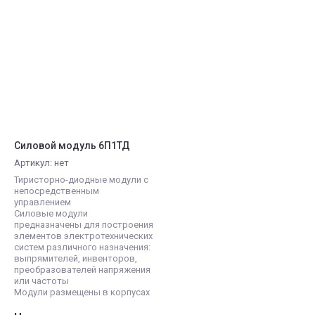
Цена - возрастание
Название - Я-А
Название - А-Я
Силовой модуль 6П1ТД
Артикул:
нет
Тиристорно-диодные модули с
непосредственным
управлением
Силовые модули
предназначены для построения
элементов электротехнических
систем различного назначения:
выпрямителей, инвенторов,
преобразователей напряжения
или частоты
Модули размещены в корпусах